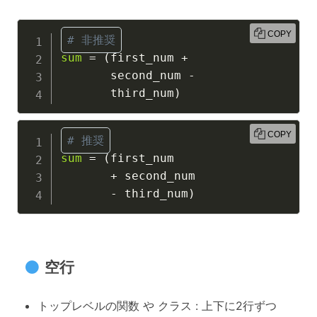
COPY
# 非推奨
sum
=
(
first_num 
+
       second_num 
-
       third_num
)
COPY
# 推奨
sum
=
(
first_num

+
 second_num

-
 third_num
)
空行
トップレベルの関数 や クラス : 上下に2行ずつ