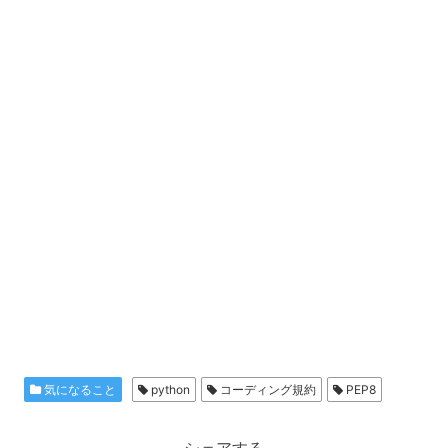
気になること
python
コーディング規約
PEP8
シェアする