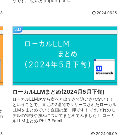
リです。 使い方 import { chr...
18
2024.06.15
LLM
ローカルLLMまとめ(2024月5月下旬)
ローカルLLM次から次へと出てきて追いきれない！！
ということで、直近の2週間でリリースされたローカル
LLMをまとめていく企画の第一弾です！ それぞれのモ
け
デルの特徴や強みについてまとめてみました！ ローカ
の
ルLLMまとめ Phi-3 Famil...
18
2024.06.09