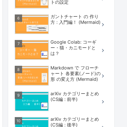
トの設定
ガントチャート の 作り
方 : 入門編！ (Mermaid)
Google Colab: コーギ
ー・猫・カニモードと
は？
Markdown で フローチ
ャート 各要素(ノード)の
形 の変え方 (Mermaid)
arXiv カテゴリーまとめ
(CS編 : 前半)
arXiv カテゴリーまとめ
(CS編 : 後半)