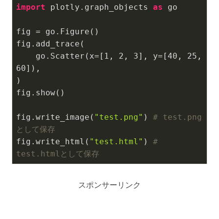
import
 plotly.graph_objects 
as
 go

fig = go.Figure()

fig.add_trace(

    go.Scatter(x=[
1
, 
2
, 
3
], y=[
40
, 
25
, 
60
]),

)

fig.show()

fig.write_image(
"test.png"
) 
# test.png
として保存
fig.write_html(
"test.html"
) 
# 
test.htmlとして保存
スポンサーリンク