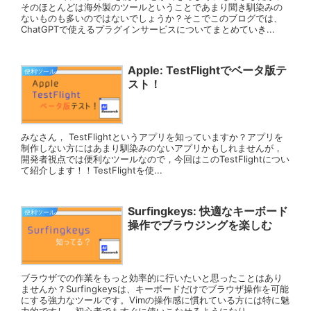
そのほとんどは海外製のツールということであまり聞き馴染みの
ないものも多いのではないでしょうか？そこでこのブログでは、
ChatGPTで使えるプラグインサービスについてまとめていき...
Apple: TestFlightでベータ版テ
便利ツール
スト！
みなさん， TestFlightというアプリを知っていますか？アプリを
制作しない方にはあまり馴染みのないアプリかもしれませんが，
開発者視点では便利なツールなので，今回はこのTestFlightについ
て紹介します！！TestFlightを使...
Surfingkeys: 快適なキーボード
便利ツール
操作でブラウジングを楽しむ
ブラウザでの作業をもっと効率的に行いたいと思ったことはあり
ませんか？Surfingkeysは、キーボードだけでブラウザ操作を可能
にする強力なツールです。Vimの操作感に慣れている方には特に魅
力的ですし、初心者でもすぐに使いこなせるようになり...