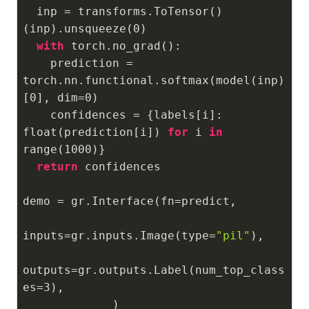
  inp = transforms.ToTensor()
(inp).unsqueeze(
0
)

with
 torch.no_grad():

    prediction = 
torch.nn.functional.softmax(model(inp)
[
0
], dim=
0
)

    confidences = {labels[i]: 
float(prediction[i]) 
for
 i 
in
range(
1000
)}    

return
 confidences

demo = gr.Interface(fn=predict, 

inputs=gr.inputs.Image(type=
"pil"
),

outputs=gr.outputs.Label(num_top_class
es=
3
),

             )
