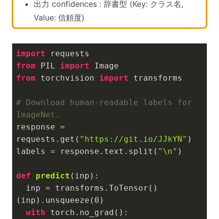
出力 confidences : 辞書型 (Key: クラス名,
Value: 信頼度)
import
from
 PIL 
import
from
 torchvision 
import
 transforms

# Download human-readable labels for 
ImageNet.
response = 
requests.get(
"https://git.io/JJkYN"
)

labels = response.text.split(
"\n"
)

def
predict
(inp)
:
  inp = transforms.ToTensor()
(inp).unsqueeze(
0
)

with
 torch.no_grad():
