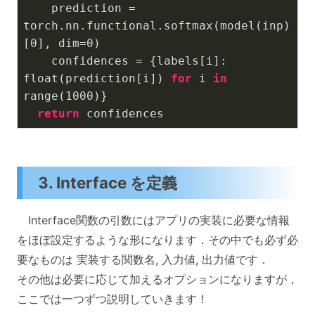
    prediction = 
torch.nn.functional.softmax(model(inp)
[
0
], dim=
0
)

    confidences = {labels[i]: 
float(prediction[i]) 
for
 i 
in
range(
1000
)}    

return
 confidences
3. Interface を定義
Interface関数の引数にはアプリの実装に必要な情報
をほぼ設定するような形になります．その中でも必ず必
要なものは 実装する関数名, 入力値, 出力値です．
その他は必要に応じて加えるオプションになりますが，
ここでは一つずつ説明していきます！