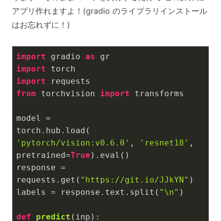
アプリ作れますよ！(gradio のライブラリインストール
はお忘れずに！)
import
 gradio 
as
import
import
from
 torchvision 
import
 transforms

model = 
torch.hub.load(
'pytorch/vision:v0.6.0'
, 
'resnet18'
, 
pretrained=
True
).eval()

response = 
requests.get(
"https://git.io/JJkYN"
)

labels = response.text.split(
"\n"
)

def
predict
(inp)
: