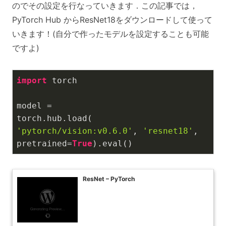
のでその設定を行なっていきます．この記事では，
PyTorch Hub からResNet18をダウンロードして使って
いきます！(自分で作ったモデルを設定することも可能
ですよ)
import
 torch

model = 
torch.hub.load(
'pytorch/vision:v0.6.0'
, 
'resnet18'
, 
pretrained=
True
).eval()
ResNet – PyTorch