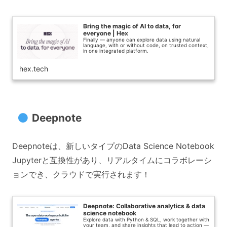
Bring the magic of AI to data, for
everyone | Hex
Finally — anyone can explore data using natural
language, with or without code, on trusted context,
in one integrated platform.
hex.tech
Deepnote
Deepnoteは、新しいタイプのData Science Notebook
Jupyterと互換性があり、リアルタイムにコラボレーシ
ョンでき、クラウドで実行されます！
Deepnote: Collaborative analytics & data
science notebook
Explore data with Python & SQL, work together with
your team, and share insights that lead to action —