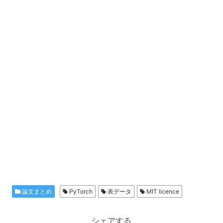
論文まとめ
PyTorch
表データ
MIT licence
シェアする