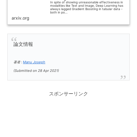
In spite of showing unreasonable effectiveness in
modalities like Text and Image, Deep Learning has
always lagged Gradient Boosting in tabular data -
both in po...
arxiv.org
論文情報
著者 :
Manu Joseph
(
Submitted on
28 Apr 2021
)
スポンサーリンク