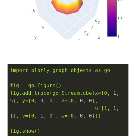
1.1
1
import
plotly.graph_objects
as
go
fig
=
go.Figure()
fig.add_trace(go.Streamtube(x=[0,
1
,
5
],
y=[0,
0
,
0
],
z=[0,
0
,
0
],
u=[1,
1
,
1
],
v=[0,
1
,
0
],
w=[0,
0
,
0
]))
fig.show()