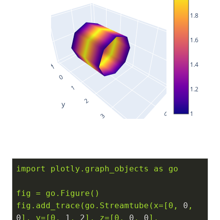
1.8
1.6
1.4
1.2
1
import
plotly.graph_objects
as
go
fig
=
go.Figure()
fig.add_trace(go.Streamtube(x=[0,
0
,
0
],
y=[0,
1
,
2
],
z=[0,
0
,
0
],