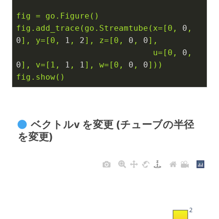
fig
=
go.Figure()
fig.add_trace(go.Streamtube(x=[0,
0
,
0
],
y=[0,
1
,
2
],
z=[0,
0
,
0
],
u=[0,
0
,
0
],
v=[1,
1
,
1
],
w=[0,
0
,
0
]))
fig.show()
ベクトルv を変更 (チューブの半径
を変更)
2