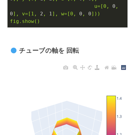
u=[0,
0
,
0
],
v=[1,
2
,
1
],
w=[0,
0
,
0
]))
fig.show()
チューブの軸を 回転
1.4
1.3
1.2