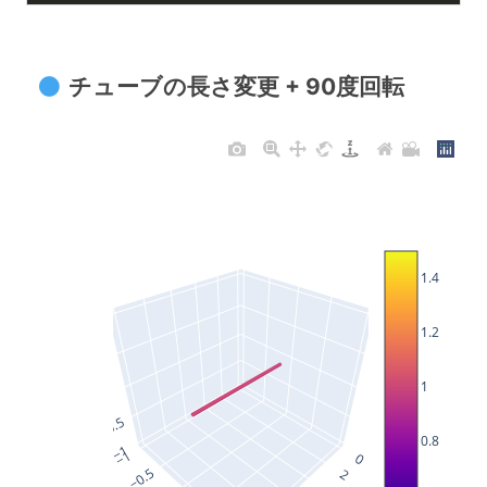
チューブの長さ変更 + 90度回転
1.4
1.2
1
0.8