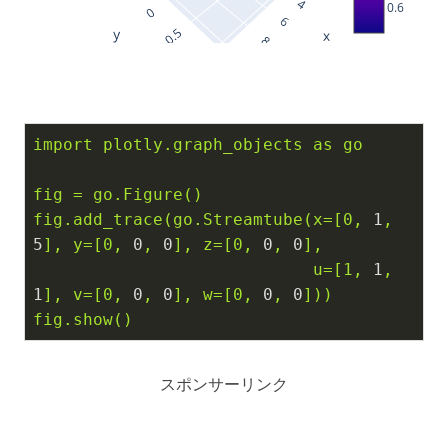
0.6
import
plotly.graph_objects
as
go
fig
=
go.Figure()
fig.add_trace(go.Streamtube(x=[0,
1
,
5
],
y=[0,
0
,
0
],
z=[0,
0
,
0
],
u=[1,
1
,
1
],
v=[0,
0
,
0
],
w=[0,
0
,
0
]))
fig.show()
スポンサーリンク