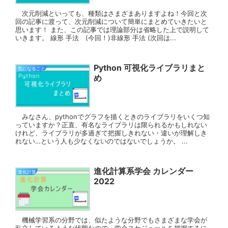
次元削減といっても、種類はさまざまありますよね！今回と次
回の記事に渡って、次元削減について簡単にまとめていきたいと
思います！ また、この記事では理論部分は省略した上で説明して
いきます。 線形 手法 (今回！)非線形 手法 (次回は...
Python 可視化ライブラリまと
気になること
め
みなさん、pythonでグラフを描くときのライブラリをいくつ知
っていますか？正直、有名なライブラリは限られるかもしれない
けれど、ライブラリが多過ぎて把握しきれない・違いが理解しき
れない…という人も少なくないのではないでしょうか。 ...
進化計算系学会 カレンダー
進化計算
2022
機械学習系の分野では、似たような分野でもさまざまな学会が
乱立しているような状態なので、学会スケジュールを把握するに