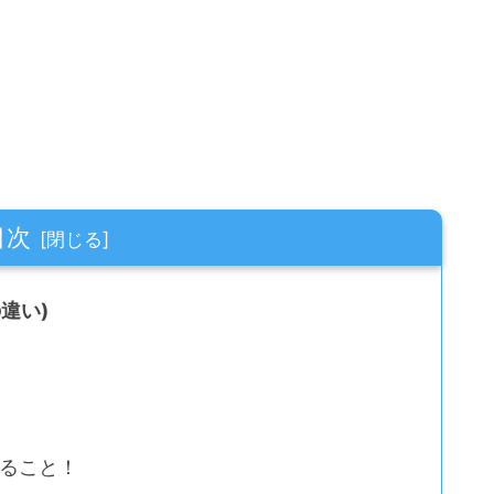
目次
の違い)
きること！