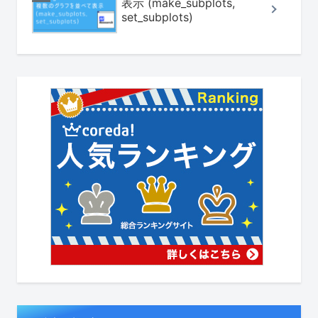
表示 (make_subplots,
set_subplots)