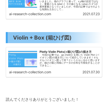
いきました。他のグラフと違って、x,y軸の設定ではな
く、要素となる label と その値となる value の 2つが
基本要素となっていましたが、今回の記事ではそのよう
な知識を土台として...
ai-research-collection.com
2021.07.23
Violin + Box (箱ひげ図)
Plotly Violin Plots(+箱ひげ図)の描き方
今回の記事では、go.Violin() を用いた Violin Plot (バ
イオリン図)の描き方について紹介していきます！そも
そもバイオリン図って何？という人もいるかと思います
が、箱ひげ図と同様にデータの分布を可視化することが
できるこ...
ai-research-collection.com
2021.07.30
読んでくださりありがとうございました！