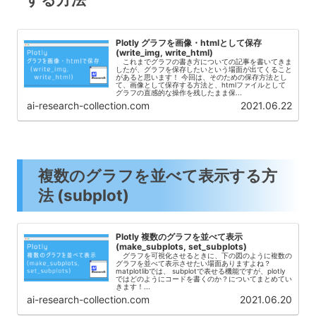
Plotly グラフを画像・htmlとして保存
(write_img, write_html)
これまでグラフの書き方についての記事を書いてきま
したが、グラフを保存したいという場面が出てくること
があると思います！ 今回は、そのための保存方法とし
て、画像として保存する方法と、htmlファイルとして
グラフの直感的な操作を残したまま保...
ai-research-collection.com
2021.06.22
複数のグラフを並べて表示する方
法 (subplot)
Plotly 複数のグラフを並べて表示
(make_subplots, set_subplots)
グラフを可視化させるときに、下の図のように複数の
グラフを並べて表示させたい場面ありますよね？
matplotlibでは、 subplotで表せる機能ですが、plotly
ではどのようにコードを書くのか？についてまとめてい
きます！...
ai-research-collection.com
2021.06.20