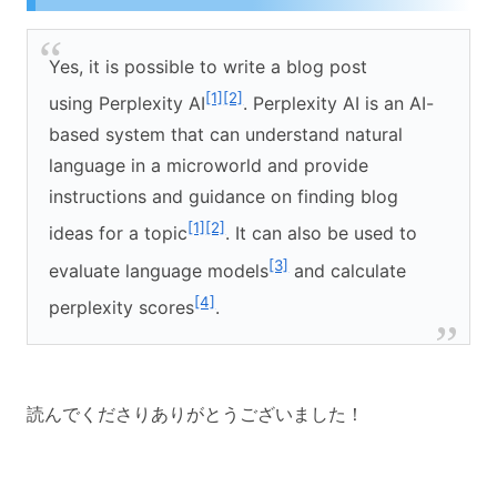
Yes, it is possible to write a blog post
[1]
[2]
using Perplexity AI
. Perplexity AI is an AI-
based system that can understand natural
language in a microworld and provide
instructions and guidance on finding blog
[1]
[2]
ideas for a topic
. It can also be used to
[3]
evaluate language models
and calculate
[4]
perplexity scores
.
読んでくださりありがとうございました！